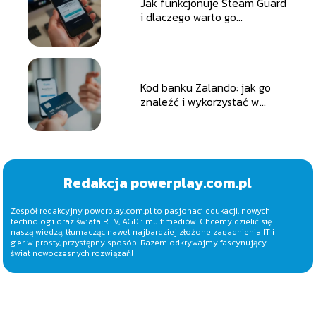
Jak funkcjonuje Steam Guard
i dlaczego warto go
aktywować?
Kod banku Zalando: jak go
znaleźć i wykorzystać w
przelewach?
Redakcja powerplay.com.pl
Zespół redakcyjny powerplay.com.pl to pasjonaci edukacji, nowych
technologii oraz świata RTV, AGD i multimediów. Chcemy dzielić się
naszą wiedzą, tłumacząc nawet najbardziej złożone zagadnienia IT i
gier w prosty, przystępny sposób. Razem odkrywajmy fascynujący
świat nowoczesnych rozwiązań!