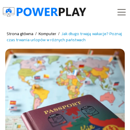
Strona główna
/
Komputer
/
Jak długo trwają wakacje? Poznaj
czas trwania urlopów w różnych państwach