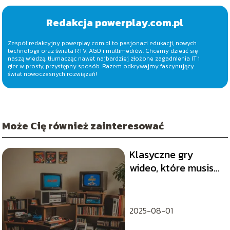
Redakcja powerplay.com.pl
Zespół redakcyjny powerplay.com.pl to pasjonaci edukacji, nowych
technologii oraz świata RTV, AGD i multimediów. Chcemy dzielić się
naszą wiedzą, tłumacząc nawet najbardziej złożone zagadnienia IT i
gier w prosty, przystępny sposób. Razem odkrywajmy fascynujący
świat nowoczesnych rozwiązań!
Może Cię również zainteresować
Klasyczne gry
wideo, które musisz
zagrać przynajmniej
raz w życiu
2025-08-01