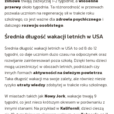
zimowe
trwają zazwyczaj 1-2 tygodnie, a
wiosenne
przerwy
około tygodnia. Ta różnorodność w przerwach
pozwala uczniom na regenerację sił w trakcie roku
szkolnego, co jest ważne dla
zdrowia psychicznego
i
dalszego
rozwoju osobistego
.
Średnia długość wakacji letnich w USA
Średnia długość wakacji letnich w USA to od 8 do 12
tygodni, co daje uczniom dużo czasu na odpoczynek oraz
rozwijanie zainteresowań poza szkołą. Dzięki temu dzieci
mogą uczestniczyć w obozach letnich, podróżach czy
innych formach
aktywności na świeżym powietrzu
.
Taka długość wakacji ma swoje zalety, ale również niesie
ryzyko
utraty wiedzy
zdobytej w trakcie roku szkolnego.
W miastach takich jak
Nowy Jork
, wakacje trwają 9
tygodni, co jest nieco krótszym okresem w porównaniu z
innymi stanami. Na przykład w
Kalifornii
, dzieci cieszą