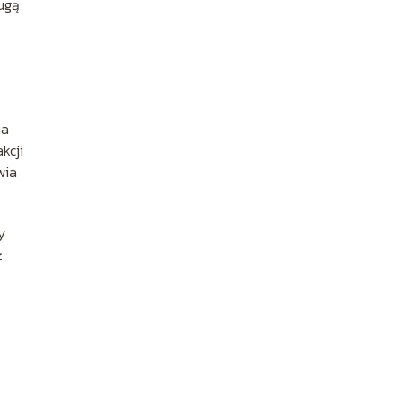
ługą
na
kcji
wia
y
ż