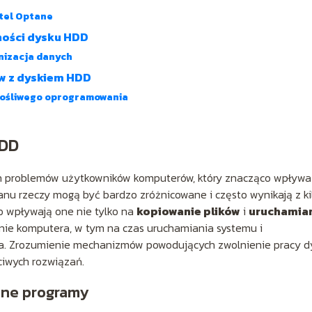
ntel Optane
ności dysku HDD
nizacja danych
w z dyskiem HDD
łośliwego oprogramowania
HDD
ch problemów użytkowników komputerów, który znacząco wpływa
anu rzeczy mogą być bardzo zróżnicowane i często wynikają z ki
o wpływają one nie tylko na
kopiowanie plików
i
uruchamia
anie komputera, w tym na czas uruchamiania systemu i
a. Zrozumienie mechanizmów powodujących zwolnienie pracy d
ciwych rozwiązań.
one programy