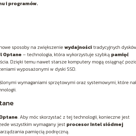
mu i programów.
 nowe sposoby na zwiększenie
wydajności
tradycyjnych dyskó
el Optane
– technologia, która wykorzystuje szybką
pamięć
yjścia. Dzięki temu nawet starsze komputery mogą osiągnąć poz
zeniami wyposażonymi w dyski SSD.
eślonymi wymaganiami sprzętowymi oraz systemowymi, które na
nologii.
ptane
 Optane
. Aby móc skorzystać z tej technologii, konieczne jest
rzede wszystkim wymagany jest
procesor Intel siódmej
 zarządzania pamięcią podręczną.