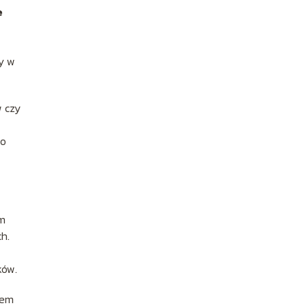
e
sy w
w czy
co
ym
h.
ków.
tem