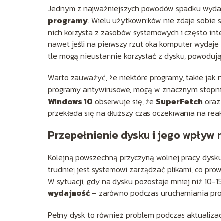
Jednym z najważniejszych powodów spadku wydaj
programy
. Wielu użytkowników nie zdaje sobie 
nich korzysta z zasobów systemowych i często int
nawet jeśli na pierwszy rzut oka komputer wydaje
tle mogą nieustannie korzystać z dysku, powodują
Warto zauważyć, że niektóre programy, takie jak 
programy antywirusowe, mogą w znacznym stopn
Windows 10
obserwuje się, że
SuperFetch
oraz 
przekłada się na dłuższy czas oczekiwania na rea
Przepełnienie dysku i jego wpływ
Kolejną powszechną przyczyną wolnej pracy dysk
trudniej jest systemowi zarządzać plikami, co pr
W sytuacji, gdy na dysku pozostaje mniej niż 10
wydajność
– zarówno podczas uruchamiania prog
Pełny dysk to również problem podczas aktualizac