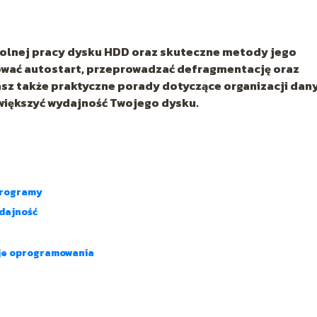
wolnej pracy dysku HDD oraz skuteczne metody jego
zować autostart, przeprowadzać defragmentację oraz
asz także praktyczne porady dotyczące organizacji dany
większyć wydajność Twojego dysku.
programy
ydajność
cje oprogramowania