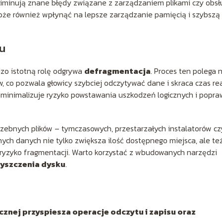
eliminują znane błędy związane z zarządzaniem plikami czy obs
e również wpłynąć na lepsze zarządzanie pamięcią i szybszą
ku
zo istotną rolę odgrywa
defragmentacja
. Proces ten polega 
co pozwala głowicy szybciej odczytywać dane i skraca czas rea
minimalizuje ryzyko powstawania uszkodzeń logicznych i popra
zebnych plików – tymczasowych, przestarzałych instalatorów cz
nych danych nie tylko zwiększa ilość dostępnego miejsca, ale te
 ryzyko fragmentacji. Warto korzystać z wbudowanych narzędzi
zyszczenia dysku
.
znej przyspiesza operacje odczytu i zapisu oraz