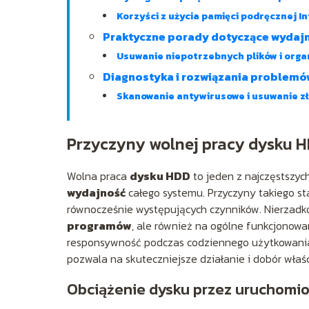
Korzyści z użycia pamięci podręcznej I
Praktyczne porady dotyczące wydaj
Usuwanie niepotrzebnych plików i orga
Diagnostyka i rozwiązania problemó
Skanowanie antywirusowe i usuwanie z
Przyczyny wolnej pracy dysku 
Wolna praca
dysku HDD
to jeden z najczęstszy
wydajność
całego systemu. Przyczyny takiego st
równocześnie występujących czynników. Nierzadk
programów
, ale również na ogólne funkcjonow
responsywność podczas codziennego użytkowani
pozwala na skuteczniejsze działanie i dobór właś
Obciążenie dysku przez uruchomi