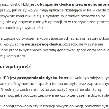
ności dysku HDD jest
obciążenie dysku przez uruchomion
sprawy, jak duży wpływ mają aplikacje działające w tle – każda z
ensywnie komunikuje się z dyskiem. W praktyce oznacza to, że
 się nie wykonywać żadnych operacji, to w rzeczywistości proce
c spadek jego wydajności.
narzędzia do tworzenia kopii zapasowych, synchronizatory plikó
iu wpływać na
wolną pracę dysku
. Szczególnie w systemie
inne procesy systemowe potrafią generować spore obciążenie, 
kcję komputera.
 na wydajność
u HDD jest
przepełnienie dysku
. Im mniej wolnego miejsca, t
owadzi do fragmentacji i spadku tempa odczytu oraz zapisu danyc
-15% wolnej przestrzeni, można zauważyć wyraźnie obniżoną
ramów, jak i podczas zapisywania czy przenoszenia dużych pli
ji oprogramowania czy instalacji nowych aplikacji, ponieważ sys