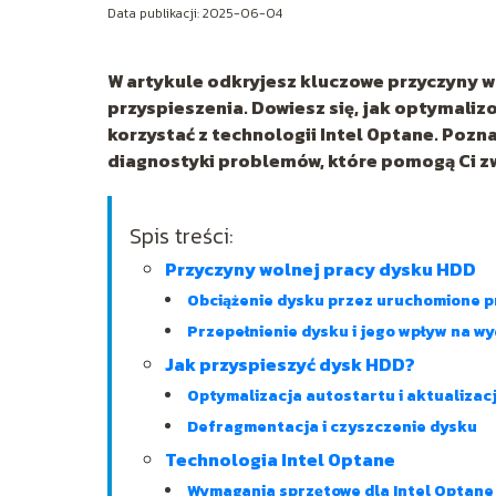
Data publikacji: 2025-06-04
W artykule odkryjesz kluczowe przyczyny 
przyspieszenia. Dowiesz się, jak optymali
korzystać z technologii Intel Optane. Pozn
diagnostyki problemów, które pomogą Ci z
Spis treści:
Przyczyny wolnej pracy dysku HDD
Obciążenie dysku przez uruchomione 
Przepełnienie dysku i jego wpływ na w
Jak przyspieszyć dysk HDD?
Optymalizacja autostartu i aktualiza
Defragmentacja i czyszczenie dysku
Technologia Intel Optane
Wymagania sprzętowe dla Intel Optane