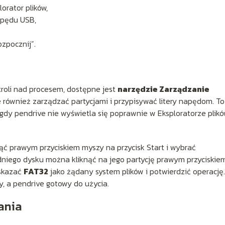
orator plików,
apędu USB,
ozpocznij”.
troli nad procesem, dostępne jest
narzędzie Zarządzanie
e również zarządzać partycjami i przypisywać litery napędom. To
 gdy pendrive nie wyświetla się poprawnie w Eksploratorze plik
ąć prawym przyciskiem myszy na przycisk Start i wybrać
niego dysku można kliknąć na jego partycję prawym przyciskiem
wskazać
FAT32
jako żądany system plików i potwierdzić operację
, a pendrive gotowy do użycia.
ania