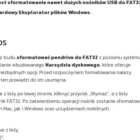
est sformatowanie nawet dużych nośników USB do FAT3
dardowy Eksplorator plików Windows.
OS
z trudu
sformatować pendrive do FAT32
z poziomu system
ystanie wbudowanego
Narzędzia dyskowego
, które oferuje
h niezbędnych opcji. Przed rozpoczęciem formatowania należy
 ten prowadzi do ich usunięcia.
listy po lewej stronie, kliknąć przycisk „Wymaż”, a z listy
dnik FAT32. Po zatwierdzeniu operacji nośnik zostanie sformato
 Mac, jak i Windows oraz urządzeniach mobilnych.
 z listy,
”,