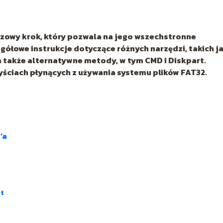
czowy krok, który pozwala na jego wszechstronne
gółowe instrukcje dotyczące różnych narzędzi, takich j
a także alternatywne metody, w tym CMD i Diskpart.
zyściach płynących z używania systemu plików FAT32.
?
’a
rt