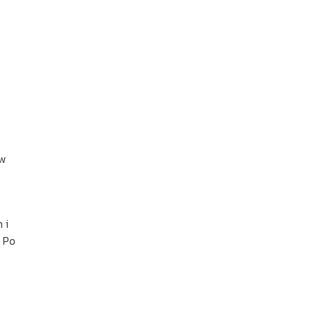
ów
 i
. Po