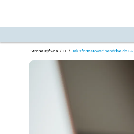
Strona główna
/
IT
/
Jak sformatować pendrive do FA