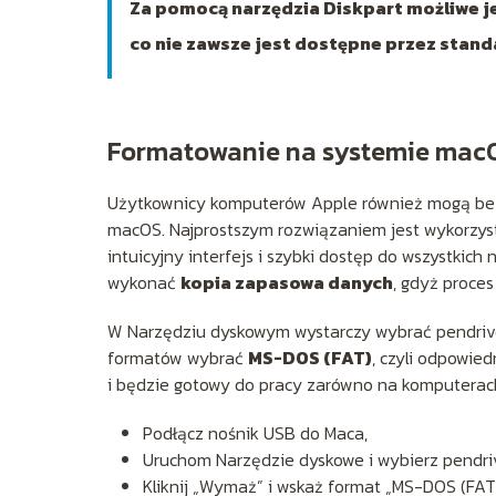
Za pomocą narzędzia Diskpart możliwe j
co nie zawsze jest dostępne przez stan
Formatowanie na systemie mac
Użytkownicy komputerów Apple również mogą be
macOS. Najprostszym rozwiązaniem jest wykorz
intuicyjny interfejs i szybki dostęp do wszystkic
wykonać
kopia zapasowa danych
, gdyż proces
W Narzędziu dyskowym wystarczy wybrać pendrive z 
formatów wybrać
MS-DOS (FAT)
, czyli odpowie
i będzie gotowy do pracy zarówno na komputerach
Podłącz nośnik USB do Maca,
Uruchom Narzędzie dyskowe i wybierz pendrive
Kliknij „Wymaż” i wskaż format „MS-DOS (FAT)