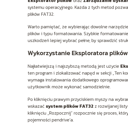
Eksplorator plików
oraz
Zarządzanie dyska
systemu operacyjnego. Każda z tych metod pozwa
plików FAT32.
Warto pamiętać, że wybierając dowolne narzędzie
plików i typu formatowania. Szybkie formatowanie
uszkodzeń lepiej wybrać pełne, by sprawdzić struk
Wykorzystanie Eksploratora plików
Najłatwiejszą i najszybszą metodą jest użycie
Eks
ten program i zlokalizować napęd w sekcji „Ten ko
wymaga instalowania dodatkowego oprogramowania
użytkownik może wykonać samodzielnie.
Po kliknięciu prawym przyciskiem myszy na wybra
wskazać
system plików FAT32
z rozwijanej list
kliknięciu „Rozpocznij” rozpocznie się proces, któ
pojemności pendrive’a.