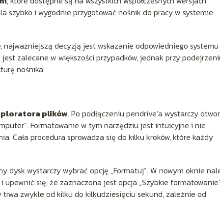
mi
, które dostępne są na wszystkich współczesnych wersjach
la szybko i wygodnie przygotować nośnik do pracy w systemie
, najważniejszą decyzją jest wskazanie odpowiedniego systemu
 jest zalecane w większości przypadków, jednak przy podejrzeni
turę nośnika.
ploratora plików
. Po podłączeniu pendrive’a wystarczy otwo
mputer”. Formatowanie w tym narzędziu jest intuicyjne i nie
. Cała procedura sprowadza się do kilku kroków, które każdy
ny dysk wystarczy wybrać opcję „Formatuj”. W nowym oknie nal
y i upewnić się, że zaznaczona jest opcja „Szybkie formatowanie”
ry trwa zwykle od kilku do kilkudziesięciu sekund, zależnie od