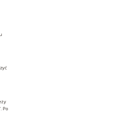
u
rzyć
eży
. Po