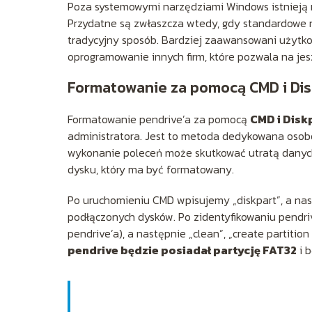
Poza systemowymi narzędziami Windows istnieją
Przydatne są zwłaszcza wtedy, gdy standardowe r
tradycyjny sposób. Bardziej zaawansowani użytk
oprogramowanie innych firm, które pozwala na je
Formatowanie za pomocą CMD i Dis
Formatowanie pendrive’a za pomocą
CMD i Disk
administratora. Jest to metoda dedykowana oso
wykonanie poleceń może skutkować utratą danych 
dysku, który ma być formatowany.
Po uruchomieniu CMD wpisujemy „diskpart”, a nast
podłączonych dysków. Po zidentyfikowaniu pendri
pendrive’a), a następnie „clean”, „create partitio
pendrive będzie posiadał partycję FAT32
i 