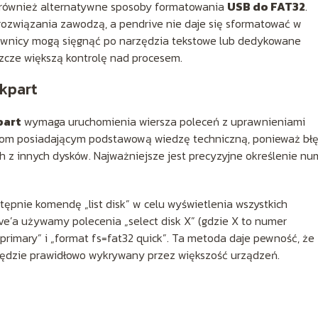
 również alternatywne sposoby formatowania
USB do FAT32
.
ozwiązania zawodzą, a pendrive nie daje się sformatować w
ownicy mogą sięgnąć po narzędzia tekstowe lub dedykowane
szcze większą kontrolę nad procesem.
kpart
part
wymaga uruchomienia wiersza poleceń z uprawnieniami
bom posiadającym podstawową wiedzę techniczną, ponieważ bł
z innych dysków. Najważniejsze jest precyzyjne określenie nu
ępnie komendę „list disk” w celu wyświetlenia wszystkich
ve’a używamy polecenia „select disk X” (gdzie X to numer
n primary” i „format fs=fat32 quick”. Ta metoda daje pewność, że
będzie prawidłowo wykrywany przez większość urządzeń.