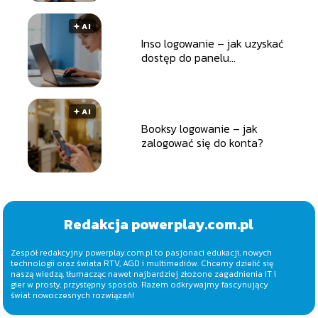
🟅 AI
Inso logowanie – jak uzyskać
dostęp do panelu
użytkownika?
🟅 AI
Booksy logowanie – jak
zalogować się do konta?
Redakcja powerplay.com.pl
Zespół redakcyjny powerplay.com.pl to pasjonaci edukacji, nowych
technologii oraz świata RTV, AGD i multimediów. Chcemy dzielić się
naszą wiedzą, tłumacząc nawet najbardziej złożone zagadnienia IT i
gier w prosty, przystępny sposób. Razem odkrywajmy fascynujący
świat nowoczesnych rozwiązań!