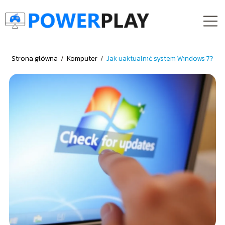
Strona główna
/
Komputer
/
Jak uaktualnić system Windows 7?