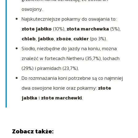
oswojony.
Najskuteczniejsze pokarmy do oswajania to:
złote jabłko
(10%),
złota marchewka
(5%),
chleb
,
jabłko
,
zboże
,
cukier
(po 3%).
Siodło, niezbędne do jazdy na koniu, można
znaleźć w fortecach Netheru (35,7%), lochach
(29%) i piramidach (23,7%).
Do rozmnażania koni potrzebne są co najmniej
dwa oswojone konie oraz pokarmy:
złote
jabłka
i
złote marchewki
.
Zobacz także: