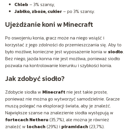
Chleb
– 3% szansy,
Jabłko, zboże, cukier
– po 3% szansy.
Ujeżdżanie koni w Minecraft
Po oswojeniu konia, gracz może na niego wsiąść i
korzystać z jego zdolności do przemieszczania się. Aby to
było możliwe, konieczne jest wyposażenie konia w
siodło
.
Bez niego, jazda konna nie jest możliwa, ponieważ siodło
pozwala na kontrolowanie kierunku i szybkości konia.
Jak zdobyć siodło?
Zdobycie siodła w
Minecraft
nie jest takie proste,
ponieważ nie można go wytworzyć samodzielnie. Gracze
muszą polegać na eksploracji świata, aby je znaleźć.
Największe szanse na znalezienie siodła występują w
fortecach Netheru
(35,7%), ale można je również
znaleźć w
lochach
(29%) i
piramidach
(23,7%).