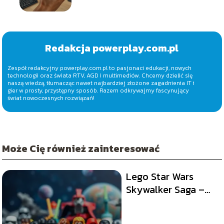
dla wszystkich graczy
Redakcja powerplay.com.pl
Zespół redakcyjny powerplay.com.pl to pasjonaci edukacji, nowych
technologii oraz świata RTV, AGD i multimediów. Chcemy dzielić się
naszą wiedzą, tłumacząc nawet najbardziej złożone zagadnienia IT i
gier w prosty, przystępny sposób. Razem odkrywajmy fascynujący
świat nowoczesnych rozwiązań!
Może Cię również zainteresować
Lego Star Wars
Skywalker Saga –
kody do zabawy