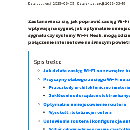
Data publikacji: 2025-06-05
Data aktualizacji: 2026-03-19
Zastanawiasz się, jak poprawić zasięg Wi-F
wpływają na sygnał, jak optymalnie umiejsc
sygnału czy systemy Wi-Fi Mesh, mogą zdzia
połączenie internetowe na świeżym powietr
Spis treści:
Jak działa zasięg Wi-Fi na zewnątrz 
Przyczyny słabego zasięgu Wi-Fi na 
Przeszkody architektoniczne i materi
Zakłócenia od urządzeń elektroniczny
Optymalne umiejscowienie routera
Wysokość i lokalizacja routera
Ustawienia routera i konfiguracja an
Wybór odpowiedniego pasma częstotli