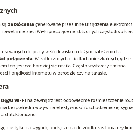
cznych
m są
zakłócenia
generowane przez inne urządzenia elektronicz
y nawet inne sieci Wi-Fi pracujące na zbliżonych częstotliwościa
stosowanych do pracy w środowisku o dużym natężeniu fal
ści połączenia
. W zatłoczonych osiedlach mieszkalnych, gdzie
em ten jeszcze bardziej się nasila. Często wystarczy zmiana
ści i prędkości Internetu w ogrodzie czy na tarasie.
era
sięgu Wi-Fi
na zewnątrz jest odpowiednie rozmieszczenie rou
ia ma bezpośredni wpływ na efektywność rozchodzenia się sygna
architektoniczne.
gę nie tylko na wygodę podłączenia do źródła zasilania czy linii