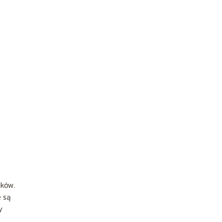
ików.
e są
y