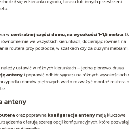
ozchodził się w kierunku ogrodu, tarasu lub innych przestrzeni
etu.
era w
centralnej części domu, na wysokości 1-1,5 metra
. D
 równomiernie we wszystkich kierunkach, docierając również na
ania routera przy podłodze, w szafkach czy za dużymi meblami,
 należy ustawić w różnych kierunkach – jedna pionowo, druga
cję anteny
i poprawić odbiór sygnału na różnych wysokościach 
W przypadku domów piętrowych warto rozważyć montaż routera 
rz.
ja anteny
routera
oraz poprawna
konfiguracja anteny
mają kluczowe
urządzenia oferują szereg opcji konfiguracyjnych, które pozwala
runków użytkownika.