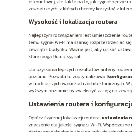
internetowej, ale także na to, jak sygnał będzie r
zewnętrznych, z których chcemy korzystać z Intern
Wysokość i lokalizacja routera
Najlepszym rozwiązaniem jest umieszczenie rout
temu sygnał Wi-Fi ma szansę rozprzestrzeniać się
zewnątrz budynku. Ważne jest, aby unikać ustawi
które mogą tłumić sygnał.
Dla uzyskania lepszych rezultatów anteny routera
poziomo. Pozwala to zoptymalizować
konfigura
w trudniejszych warunkach architektonicznych. 
wyższym poziomie, by zwiększyć zasięg na zewnąt
Ustawienia routera i konfigurac
Oprócz fizycznej lokalizacji routera,
ustawienia 
znaczenie dla jakości sygnału Wi-Fi. Współczesne 
dostosować działanie sieci do indywidualnych wa