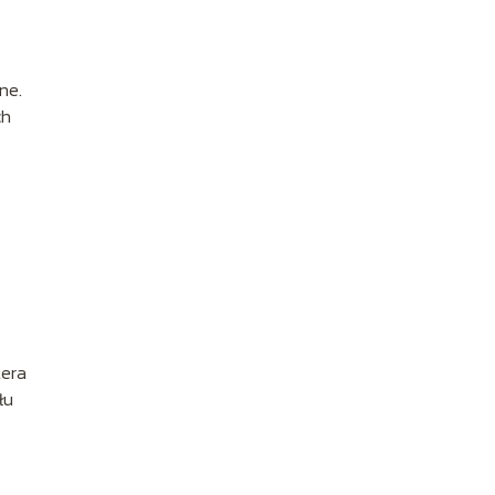
ne.
ch
tera
łu