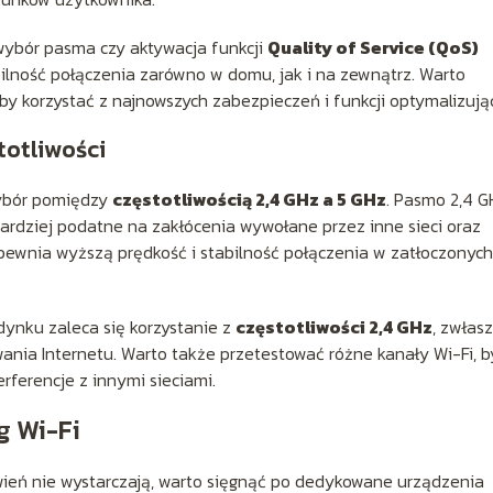
 wybór pasma czy aktywacja funkcji
Quality of Service (QoS)
bilność połączenia zarówno w domu, jak i na zewnątrz. Warto
by korzystać z najnowszych zabezpieczeń i funkcji optymalizują
otliwości
ybór pomiędzy
częstotliwością 2,4 GHz a 5 GHz
. Pasmo 2,4 G
 bardziej podatne na zakłócenia wywołane przez inne sieci oraz
apewnia wyższą prędkość i stabilność połączenia w zatłoczonych
dynku zaleca się korzystanie z
częstotliwości 2,4 GHz
, zwłas
owania Internetu. Warto także przetestować różne kanały Wi-Fi, b
rferencje z innymi sieciami.
g Wi-Fi
tawień nie wystarczają, warto sięgnąć po dedykowane urządzenia