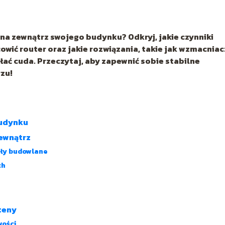
i na zewnątrz swojego budynku? Odkryj, jakie czynniki
owić router oraz jakie rozwiązania, takie jak wzmacnia
łać cuda. Przeczytaj, aby zapewnić sobie stabilne
zu!
budynku
zewnątrz
ały budowlane
ch
teny
wości