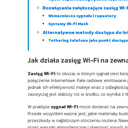
Rozwiązania zwiększające zasięg Wi-
Wzmacniacze sygnału i repeatery
Systemy Wi-Fi Mesh
Alternatywne metody dostępu do In
Tethering telefonu jako punkt dostęp
Jak działa zasięg Wi-Fi na zew
Zasięg Wi-Fi
to obszar, w którym sygnał sieci be
połączenie internetowe. Fale radiowe, emitowane
jednak ich efektywność maleje wraz z odległością
zazwyczaj jest słabszy niż w środku, co wynika z t
W praktyce
sygnał Wi-Fi
może docierać na zewnątr
Przede wszystkim ważne jest, jakie materiały bud
przeszkody w najbliższym otoczeniu routera. Naw
przez warunki atmosferyczne i obecność innych ź