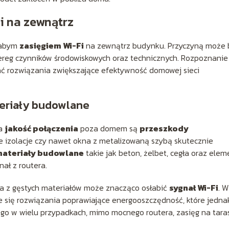
i na zewnątrz
łabym
zasięgiem Wi-Fi
na zewnątrz budynku. Przyczyną może 
szereg czynników środowiskowych oraz technicznych. Rozpoznanie
ać rozwiązania zwiększające efektywność domowej sieci
teriały budowlane
na
jakość połączenia
poza domem są
przeszkody
we izolacje czy nawet okna z metalizowaną szybą skutecznie
ateriały budowlane
takie jak beton, żelbet, cegła oraz elem
ał z routera.
a z gęstych materiałów może znacząco osłabić
sygnał Wi-Fi
. W
 się rozwiązania poprawiające energooszczędność, które jedna
ego w wielu przypadkach, mimo mocnego routera, zasięg na tara