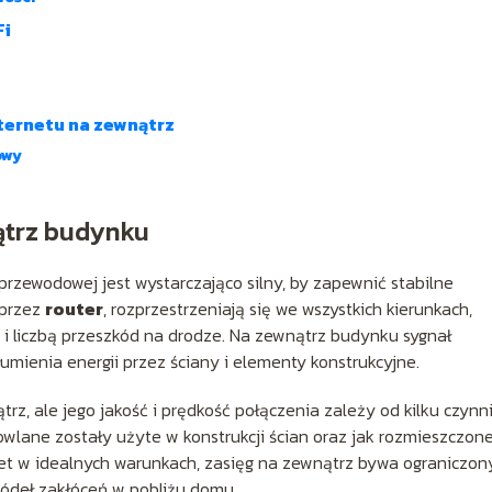
Fi
ternetu na zewnątrz
owy
nątrz budynku
zprzewodowej jest wystarczająco silny, by zapewnić stabilne
 przez
router
, rozprzestrzeniają się we wszystkich kierunkach,
 i liczbą przeszkód na drodze. Na zewnątrz budynku sygnał
łumienia energii przez ściany i elementy konstrukcyjne.
z, ale jego jakość i prędkość połączenia zależy od kilku czynn
owlane zostały użyte w konstrukcji ścian oraz jak rozmieszczon
et w idealnych warunkach, zasięg na zewnątrz bywa ograniczon
ródeł zakłóceń w pobliżu domu.