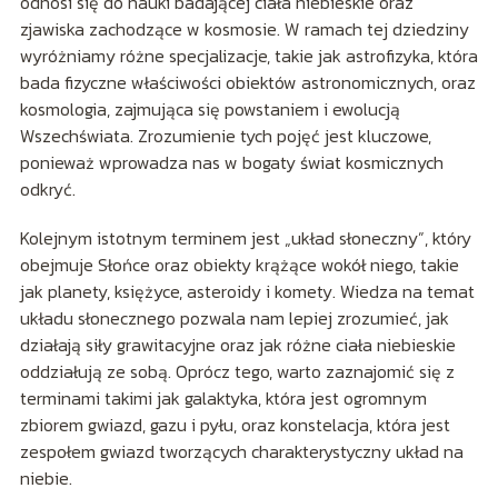
odnosi się do nauki badającej ciała niebieskie oraz
zjawiska zachodzące w kosmosie. W ramach tej dziedziny
wyróżniamy różne specjalizacje, takie jak astrofizyka, która
bada fizyczne właściwości obiektów astronomicznych, oraz
kosmologia, zajmująca się powstaniem i ewolucją
Wszechświata. Zrozumienie tych pojęć jest kluczowe,
ponieważ wprowadza nas w bogaty świat kosmicznych
odkryć.
Kolejnym istotnym terminem jest „układ słoneczny”, który
obejmuje Słońce oraz obiekty krążące wokół niego, takie
jak planety, księżyce, asteroidy i komety. Wiedza na temat
układu słonecznego pozwala nam lepiej zrozumieć, jak
działają siły grawitacyjne oraz jak różne ciała niebieskie
oddziałują ze sobą. Oprócz tego, warto zaznajomić się z
terminami takimi jak galaktyka, która jest ogromnym
zbiorem gwiazd, gazu i pyłu, oraz konstelacja, która jest
zespołem gwiazd tworzących charakterystyczny układ na
niebie.