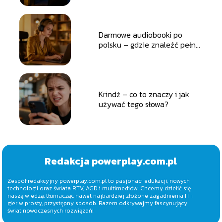
Darmowe audiobooki po
polsku – gdzie znaleźć pełne
wersje?
Krindż – co to znaczy i jak
używać tego słowa?
Redakcja powerplay.com.pl
Zespół redakcyjny powerplay.com.pl to pasjonaci edukacji, nowych
technologii oraz świata RTV, AGD i multimediów. Chcemy dzielić się
naszą wiedzą, tłumacząc nawet najbardziej złożone zagadnienia IT i
gier w prosty, przystępny sposób. Razem odkrywajmy fascynujący
świat nowoczesnych rozwiązań!