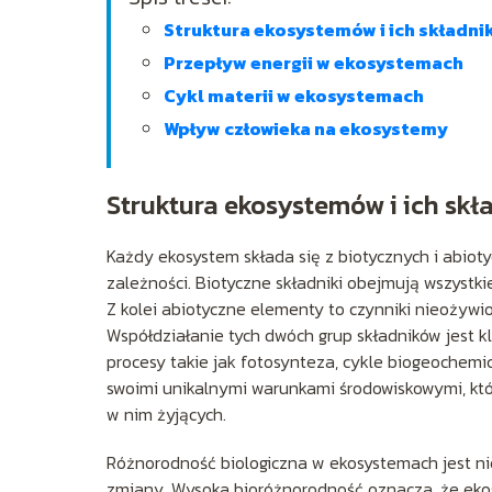
Struktura ekosystemów i ich składnik
Przepływ energii w ekosystemach
Cykl materii w ekosystemach
Wpływ człowieka na ekosystemy
Struktura ekosystemów i ich skł
Każdy ekosystem składa się z biotycznych i abiot
zależności. Biotyczne składniki obejmują wszystki
Z kolei abiotyczne elementy to czynniki nieożywio
Współdziałanie tych dwóch grup składników jest
procesy takie jak fotosynteza, cykle biogeochemi
swoimi unikalnymi warunkami środowiskowymi, któ
w nim żyjących.
Różnorodność biologiczna w ekosystemach jest ni
zmiany. Wysoka bioróżnorodność oznacza, że ekos