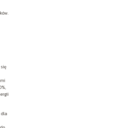
nków.
 się
ami
0%,
ergii
 dla
 do