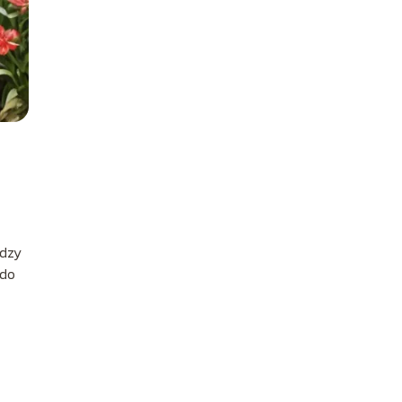
ędzy
 do