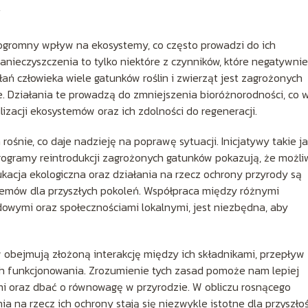
y
 ogromny wpływ na ekosystemy, co często prowadzi do ich
zanieczyszczenia to tylko niektóre z czynników, które negatywnie
ań człowieka wiele gatunków roślin i zwierząt jest zagrożonych
ne. Działania te prowadzą do zmniejszenia bioróżnorodności, co 
izacji ekosystemów oraz ich zdolności do regeneracji.
śnie, co daje nadzieję na poprawę sytuacji. Inicjatywy takie j
ogramy reintrodukcji zagrożonych gatunków pokazują, że możli
kacja ekologiczna oraz działania na rzecz ochrony przyrody są
emów dla przyszłych pokoleń. Współpraca między różnymi
dowymi oraz społecznościami lokalnymi, jest niezbędna, aby
bejmują złożoną interakcję między ich składnikami, przepływ
 ich funkcjonowania. Zrozumienie tych zasad pomoże nam lepiej
i oraz dbać o równowagę w przyrodzie. W obliczu rosnącego
 na rzecz ich ochrony stają się niezwykle istotne dla przyszłoś