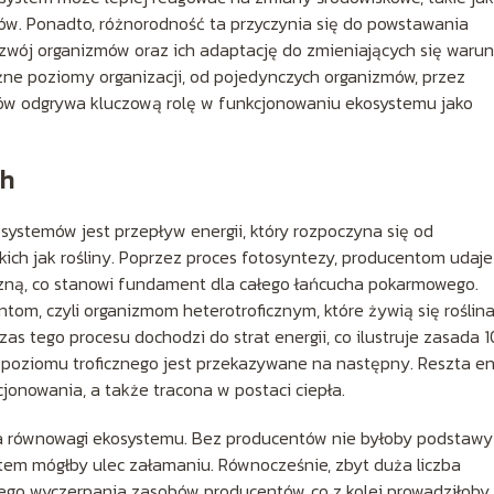
w. Ponadto, różnorodność ta przyczynia się do powstawania
ozwój organizmów oraz ich adaptację do zmieniających się waru
ne poziomy organizacji, od pojedynczych organizmów, przez
mów odgrywa kluczową rolę w funkcjonowaniu ekosystemu jako
ch
stemów jest przepływ energii, który rozpoczyna się od
kich jak rośliny. Poprzez proces fotosyntezy, producentom udaje
czną, co stanowi fundament dla całego łańcucha pokarmowego.
om, czyli organizmom heterotroficznym, które żywią się roślin
s tego procesu dochodzi do strat energii, co ilustruje zasada 1
o poziomu troficznego jest przekazywane na następny. Reszta en
jonowania, a także tracona w postaci ciepła.
dla równowagi ekosystemu. Bez producentów nie byłoby podstawy
em mógłby ulec załamaniu. Równocześnie, zbyt duża liczba
o wyczerpania zasobów producentów, co z kolei prowadziłoby