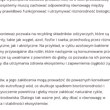
, ekosystemy muszą zachować odpowiednią równowagę między
y prawidłowo funkcjonować i utrzymywać różnorodność biologic
 ponieważ pozwala na recykling składników odżywczych, które są
, takie jak węgiel, azot, fosfor i siarka, przechodzą przez różn
czne, jak i abiotyczne. Na przykład, w cyklu azotowym bakterie
my przyswajalne dla roślin, które następnie są konsumowane prz
ywcze są uwalniane z powrotem do gleby, co pozwala na ich pon
owy dla utrzymania zdrowia ekosystemu i zapewnienia ciągłości ży
ów, a jego zakłócenia mogą prowadzić do poważnych konsekwenc
o eutrofizacji wód, co skutkuje spadkiem bioróżnorodności i
yszczenie powietrza i gleby może zakłócać naturalne cykle,
 środowiska. Dlatego tak ważne jest, aby dbać o równowagę w
ia i stabilności ekosystemów.