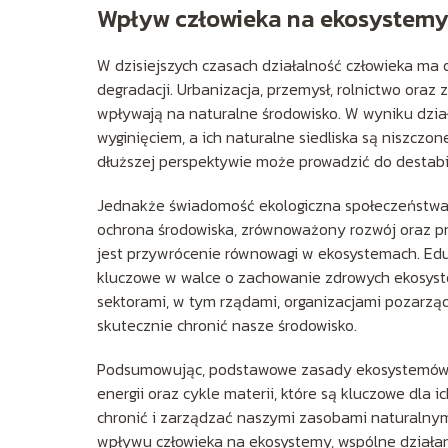
Wpływ człowieka na ekosystem
W dzisiejszych czasach działalność człowieka ma
degradacji. Urbanizacja, przemysł, rolnictwo oraz 
wpływają na naturalne środowisko. W wyniku dział
wyginięciem, a ich naturalne siedliska są niszczo
dłuższej perspektywie może prowadzić do destabil
Jednakże świadomość ekologiczna społeczeństwa ro
ochrona środowiska, zrównoważony rozwój oraz pr
jest przywrócenie równowagi w ekosystemach. Edu
kluczowe w walce o zachowanie zdrowych ekosyst
sektorami, w tym rządami, organizacjami pozarzą
skutecznie chronić nasze środowisko.
Podsumowując, podstawowe zasady ekosystemów o
energii oraz cykle materii, które są kluczowe dla
chronić i zarządzać naszymi zasobami naturalnym
wpływu człowieka na ekosystemy, wspólne działania