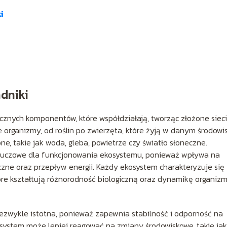
i
adniki
ycznych komponentów, które współdziałają, tworząc złożone sieci
e organizmy, od roślin po zwierzęta, które żyją w danym środowi
ne, takie jak woda, gleba, powietrze czy światło słoneczne.
 kluczowe dla funkcjonowania ekosystemu, ponieważ wpływa na
czne oraz przepływ energii. Każdy ekosystem charakteryzuje się
re kształtują różnorodność biologiczną oraz dynamikę organiz
ezwykle istotna, ponieważ zapewnia stabilność i odporność na
ystem może lepiej reagować na zmiany środowiskowe, takie jak