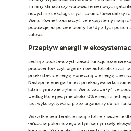
zmiany klimatu czy wprowadzenie nowych gatunkó
nowych nisz ekologicznych, co umożliwia dalszy r
Warto również zaznaczyć, że ekosystemy mają róż
populacje, aż po całe biomy. Każdy z tych pozio
całości.
Przepływ energii w ekosystema
Jedną z podstawowych zasad funkcjonowania ekosy
producentów, czyli organizmów autotroficznych, ta
przekształcić energię słoneczną w energię chemi
Następnie energia ta jest przekazywana konsument
lub innymi zwierzętami. Warto zauważyć, że podcza
według której jedynie około 10% energii z jedneg
jest wykorzystywana przez organizmy do ich funkc
Wszystkie te interakcje mają istotne znaczenie 
łańcucha pokarmowego, a tym samym cały ekosyst
konsumentów mogłaby doprowadzić do nadmierneg