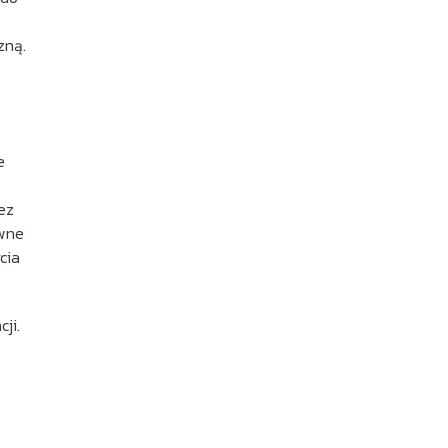
zną.
e
ez
owne
cia
ji.