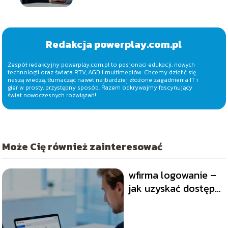
Redakcja powerplay.com.pl
Zespół redakcyjny powerplay.com.pl to pasjonaci edukacji, nowych
technologii oraz świata RTV, AGD i multimediów. Chcemy dzielić się
naszą wiedzą, tłumacząc nawet najbardziej złożone zagadnienia IT i
gier w prosty, przystępny sposób. Razem odkrywajmy fascynujący
świat nowoczesnych rozwiązań!
Może Cię również zainteresować
wfirma logowanie –
jak uzyskać dostęp
do panelu klienta?