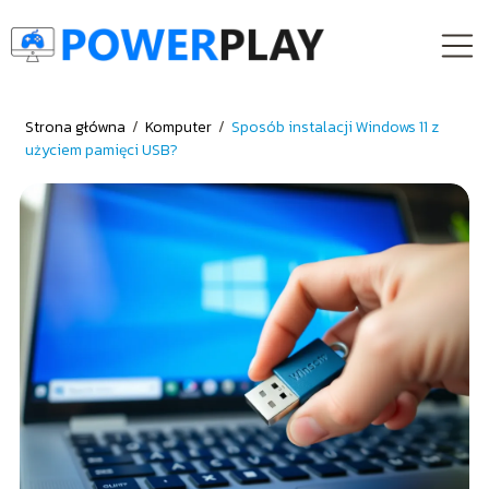
Strona główna
/
Komputer
/
Sposób instalacji Windows 11 z
użyciem pamięci USB?