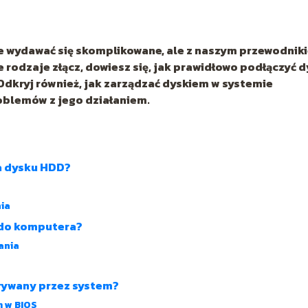
 wydawać się skomplikowane, ale z naszym przewodnik
ne rodzaje złącz, dowiesz się, jak prawidłowo podłączyć 
 Odkryj również, jak zarządzać dyskiem w systemie
oblemów z jego działaniem.
ia dysku HDD?
ia
 do komputera?
ania
krywany przez system?
 w BIOS