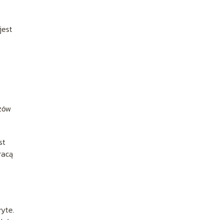
jest
uzów
st
racą
ryte.