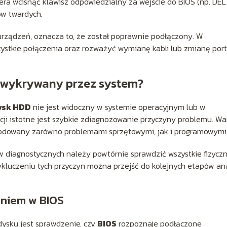
a wcisnąć klawisz odpowiedzialny za wejście do BIOS (np. DEL
ów twardych.
 urządzeń, oznacza to, że został poprawnie podłączony. W
ystkie połączenia oraz rozważyć wymianę kabli lub zmianę por
t wykrywany przez system?
ysk HDD
nie jest widoczny w systemie operacyjnym lub w
acji istotne jest szybkie zdiagnozowanie przyczyny problemu. Wa
odowany zarówno problemami sprzętowymi, jak i programowymi
 diagnostycznych należy powtórnie sprawdzić wszystkie fizycz
ykluczeniu tych przyczyn można przejść do kolejnych etapów ana
aniem w BIOS
dysku jest sprawdzenie, czy
BIOS
rozpoznaje podłączone