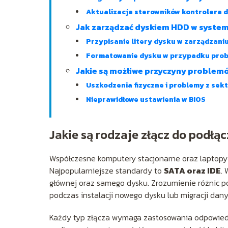
Aktualizacja sterowników kontrolera 
Jak zarządzać dyskiem HDD w syste
Przypisanie litery dysku w zarządzani
Formatowanie dysku w przypadku pro
Jakie są możliwe przyczyny problem
Uszkodzenia fizyczne i problemy z sek
Nieprawidłowe ustawienia w BIOS
Jakie są rodzaje złącz do podłą
Współczesne komputery stacjonarne oraz laptopy 
Najpopularniejsze standardy to
SATA oraz IDE
.
głównej oraz samego dysku. Zrozumienie różnic 
podczas instalacji nowego dysku lub migracji da
Każdy typ złącza wymaga zastosowania odpowiednic