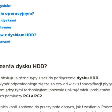
dysków
mie operacyjnym?
u dyskami
blemów
ów z dyskiem HDD?
torami
czenia dysku HDD?
obsługują różne typy złącz do podłączenia
dysku HDD
.
 Wybór odpowiedniego złącza zależy od wieku i specyfikacji płyty
pomiędzy tymi technologiami pozwala uniknąć wielu problemów
nych pomiędzy
PC1 a PC2
.
h kabli, zarówno do przesyłania danych, jak i zasilania. Podc