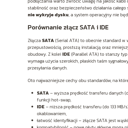
podłączania warto zwrócić uwagę na jakość kabli
stabilność oraz bezpieczeństwo działania całego
nie wykryje dysku
, a system operacyjny nie będ
Porównanie złącz SATA i IDE
Złącza
SATA
(Serial ATA) to obecnie standard w
przepustowością, prostszą instalacją oraz mniejs
obudowy. Z kolei
IDE
(Parallel ATA) to starszy typ
wymaga użycia szerokich, płaskich taśm sygnałow
przesyłania danych.
Oto najważniejsze cechy obu standardów, na któ
SATA
– wyższa prędkość transferu danych (do 
funkcji hot-swap,
IDE
– niższa prędkość transferu (do 133 MB/s
okablowaniem,
łatwość identyfikacji – złącze SATA jest wąsk
kompatybilność – nowe płyty główne mogą nie