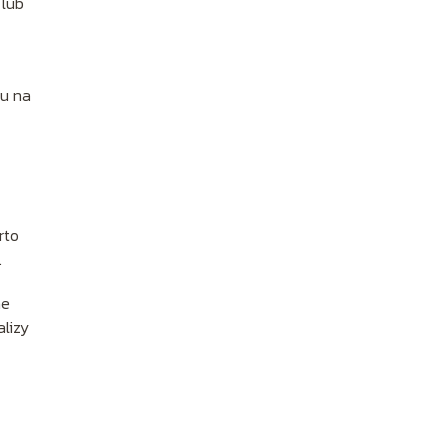
 lub
tu na
rto
.
ne
lizy