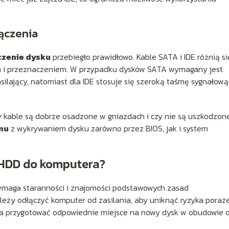
ączenia
czenie dysku
przebiegło prawidłowo. Kable SATA i IDE różnią si
ia i przeznaczeniem. W przypadku dysków SATA wymagany jest
ilający, natomiast dla IDE stosuje się szeroką taśmę sygnałową 
kable są dobrze osadzone w gniazdach i czy nie są uszkodzone
mu
z wykrywaniem dysku zarówno przez BIOS, jak i system
 HDD do komputera?
maga staranności i znajomości podstawowych zasad
eży odłączyć komputer od zasilania, aby uniknąć ryzyka poraż
ba przygotować odpowiednie miejsce na nowy dysk w obudowie 
.