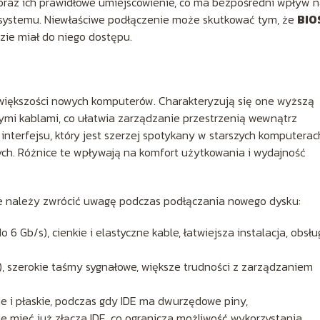
 oraz ich prawidłowe umiejscowienie, co ma bezpośredni wpływ 
 systemu. Niewłaściwe podłączenie może skutkować tym, że
BIO
zie miał do niego dostępu.
 większości nowych komputerów. Charakteryzują się one wyższą
zymi kablami, co ułatwia zarządzanie przestrzenią wewnątrz
 interfejsu, który jest szerzej spotykany w starszych komputerac
ych. Różnice te wpływają na komfort użytkowania i wydajność
re należy zwrócić uwagę podczas podłączania nowego dysku:
6 Gb/s), cienkie i elastyczne kable, łatwiejsza instalacja, obsłu
), szerokie taśmy sygnałowe, większe trudności z zarządzaniem
ie i płaskie, podczas gdy IDE ma dwurzędowe piny,
 mieć już złącza IDE, co ogranicza możliwość wykorzystania