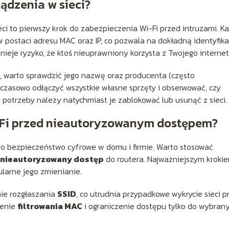
ądzenia w sieci?
eci to pierwszy krok do zabezpieczenia Wi-Fi przed intruzami. K
 postaci adresu MAC oraz IP, co pozwala na dokładną identyfika
istnieje ryzyko, że ktoś nieuprawniony korzysta z Twojego internet
, warto sprawdzić jego nazwę oraz producenta (często
czasowo odłączyć wszystkie własne sprzęty i obserwować, czy
potrzeby należy natychmiast je zablokować lub usunąć z sieci.
i-Fi przed nieautoryzowanym dostępem?
o bezpieczeństwo cyfrowe w domu i firmie. Warto stosować
nieautoryzowany dostęp
do routera. Najważniejszym kroki
ularne jego zmienianie.
ie rozgłaszania
SSID
, co utrudnia przypadkowe wykrycie sieci p
zenie
filtrowania MAC
i ograniczenie dostępu tylko do wybran