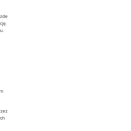
ażde
cję.
u.
em
rzez
ych