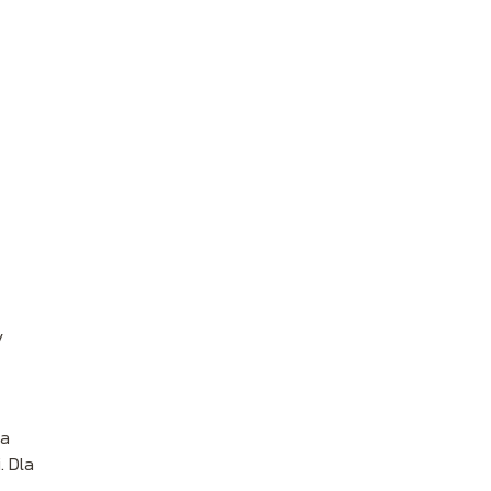
y
wa
. Dla