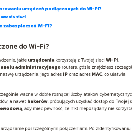
orowaniu urządzeń podłączonych do Wi-Fi?
owania sieci
ie zabezpieczeń Wi-Fi?
czone do Wi-Fi?
dzenie, jakie
urządzenia
korzystają z Twojej sieci
Wi-Fi
.
anelu administracyjnego
routera, gdzie znajdziesz szczeg
e nazwę urządzenia, jego adres
IP
oraz adres
MAC
, co ułatwia
szczególnie ważne w dobie rosnącej liczby ataków cybernetycznyc
dów, a nawet
hakerów
, próbujących uzyskać dostęp do Twojej si
rzewodową
, aby mieć pewność, że nikt niepożądany nie korzyst
zarządzanie poszczególnymi połączeniami. Po zidentyfikowaniu