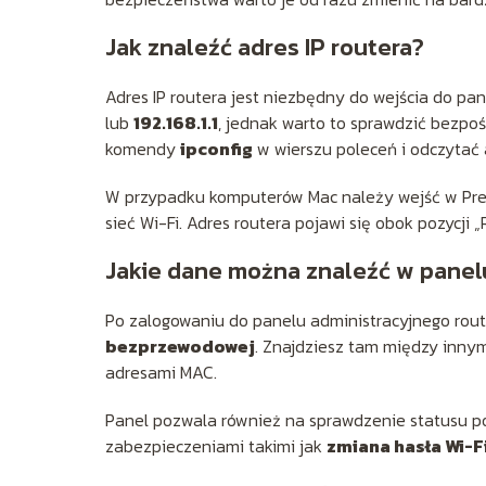
Jak znaleźć adres IP routera?
Adres IP routera jest niezbędny do wejścia do pa
lub
192.168.1.1
, jednak warto to sprawdzić bezpo
komendy
ipconfig
w wierszu poleceń i odczytać 
W przypadku komputerów Mac należy wejść w Pref
sieć Wi-Fi. Adres routera pojawi się obok pozycji „
Jakie dane można znaleźć w panel
Po zalogowaniu do panelu administracyjnego rout
bezprzewodowej
. Znajdziesz tam między innym
adresami MAC.
Panel pozwala również na sprawdzenie statusu po
zabezpieczeniami takimi jak
zmiana hasła Wi-F