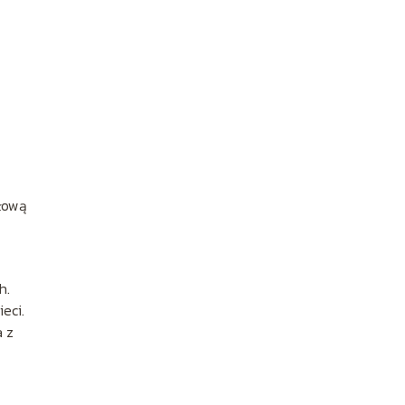
ółową
h.
eci.
a z