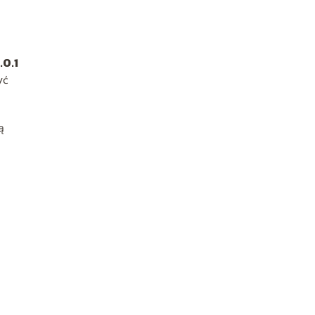
.0.1
yć
ą