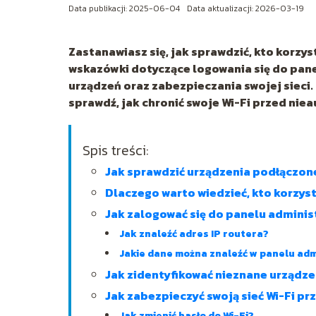
Data publikacji: 2025-06-04
Data aktualizacji: 2026-03-19
Zastanawiasz się, jak sprawdzić, kto korzys
wskazówki dotyczące logowania się do pane
urządzeń oraz zabezpieczania swojej sieci.
sprawdź, jak chronić swoje Wi-Fi przed n
Spis treści:
Jak sprawdzić urządzenia podłączone
Dlaczego warto wiedzieć, kto korzys
Jak zalogować się do panelu adminis
Jak znaleźć adres IP routera?
Jakie dane można znaleźć w panelu ad
Jak zidentyfikować nieznane urządzen
Jak zabezpieczyć swoją sieć Wi-Fi 
Jak zmienić hasło do Wi-Fi?