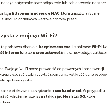
na jego natychmiastowe odłączenie lub zablokowanie na stałe.
funkcja
filtrowania adresów MAC
, która umożliwia ręczne
 z sieci. To dodatkowa warstwa ochrony przed
rzysta z mojego Wi-Fi?
i to podstawa dbania o
bezpieczeństwo
i stabilność
Wi-Fi
. K
ść internetu
oraz
przepustowość
łącza, powodując zakłóce
do Twojego Wi-Fi może prowadzić do poważnych konsekwencji.
 przeprowadzać ataki, rozsyłać spam, a nawet kraść dane osobow
izuje takie ryzyko.
ia także efektywne zarządzanie
zasobami sieci
. W przypadku
ważyć wdrożenie rozwiązań takich jak
Mesh
lub
5G
, które
m domu.