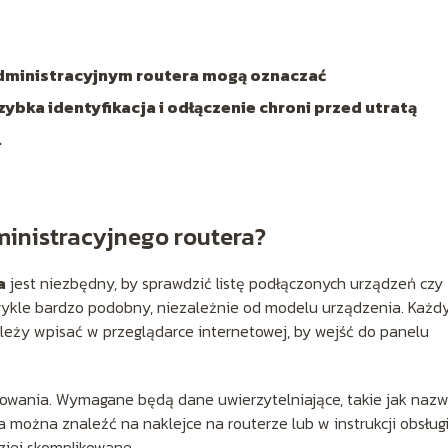
 administracyjnym routera mogą oznaczać
zybka identyfikacja i odłączenie chroni przed utratą
.
ministracyjnego routera?
a
jest niezbędny, by sprawdzić listę podłączonych urządzeń czy
zwykle bardzo podobny, niezależnie od modelu urządzenia. Każd
ależy wpisać w przeglądarce internetowej, by wejść do panelu
ogowania. Wymagane będą dane uwierzytelniające, takie jak naz
można znaleźć na naklejce na routerze lub w instrukcji obsługi
ziej skomplikowane.