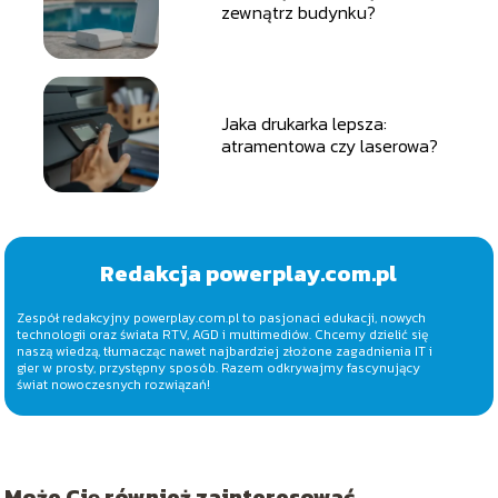
zewnątrz budynku?
Jaka drukarka lepsza:
atramentowa czy laserowa?
Redakcja powerplay.com.pl
Zespół redakcyjny powerplay.com.pl to pasjonaci edukacji, nowych
technologii oraz świata RTV, AGD i multimediów. Chcemy dzielić się
naszą wiedzą, tłumacząc nawet najbardziej złożone zagadnienia IT i
gier w prosty, przystępny sposób. Razem odkrywajmy fascynujący
świat nowoczesnych rozwiązań!
Może Cię również zainteresować